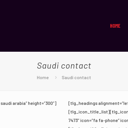
HOME
Saudi contact
Home
Saudi contact
saudi arabia” height=”300″]
[tlg_headings alignment=”left” title=”تصال
[tlg_icon_title_list][tlg_ico
7473″ icon=”fa fa-phone” ic