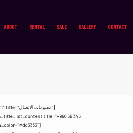
ABOUT
RENTAL
SALE
GALLERY
CONTACT
معلومات الا”]
n_title_list_content title=”+966 56 345
on_color=”#dd3333″]