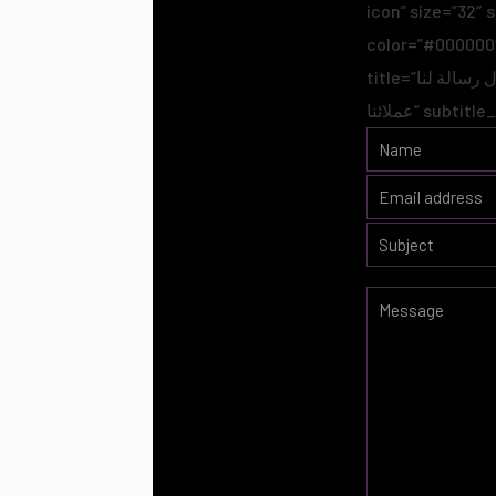
icon” size=”32″ 
color=”#000000″
title=”قم بارسال رسالة لنا” subtitle=”بإمكاننا أن نخلق فعاليات مبنية على اساس خدمة رغبات واحتياجات
عملائنا” sub