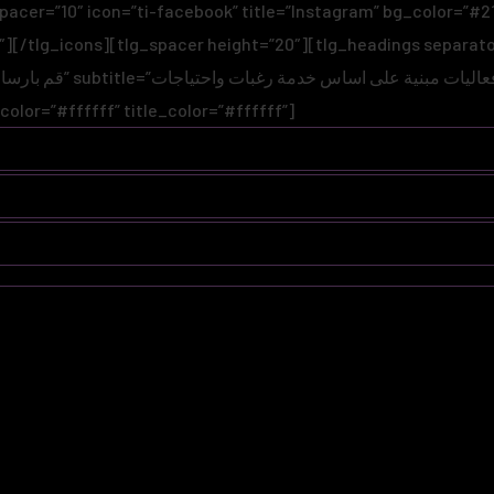
spacer=”10″ icon=”ti-facebook” title=”Instagram” bg_color=”#2
][/tlg_icons][tlg_spacer height=”20″][tlg_headings separator
title_color=”#ffffff” title_color=”#ffffff”]