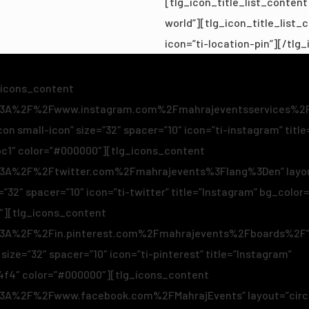
[tlg_icon_title_list_content
world”][tlg_icon_title_list_content title=”سعودية
icon=”ti-location-pin”][/tlg_
_icons_content
ps%3A%2F%2Fwww.instagram.com%2Fmahrajeventsservices%2
con small-icon” size=”32″ spacer=”10″ icon=”ti-instagram” titl
c1″ color=”#000000″][tlg_icons_content
s%3A%2F%2Ftwitter.com%2Fmahrajevents%3Flang%3Den” layou
=”32″ spacer=”10″ icon=”ti-twitter” title=”Instagram” bg_color
″][tlg_icons_content
s%3A%2F%2Fin.pinterest.com%2Fmahrajevents%2Fboards%2F” l
 size=”32″ spacer=”10″ icon=”ti-pinterest” title=”Instagram”
4f4″ color=”#000000″][tlg_icons_content
s%3A%2F%2Fwww.facebook.com%2FMahrajEvents” layout=”circl