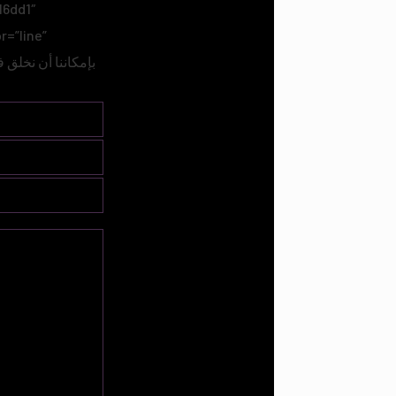
16dd1″
=”line”