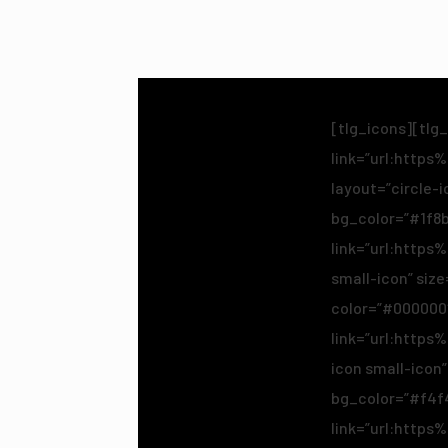
[tlg_icons][tlg
link=”url:htt
layout=”circle-i
bg_color=”#1f8b
link=”url:http
small-icon” size
color=”#000000
link=”url:http
icon small-icon”
bg_color=”#f4f
link=”url:http