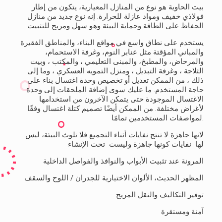
بيت الحاوية هو نوع من المنازل المعيارية، يتكون من إطار
فولاذي خفيف ومواد عازلة للحرارة. إنه نوع جديد من منازل
الحفاظ على الطاقة وحماية البيئة وهو سهل ومريح للتثبيت
يستخدم على نطاق واسع في مواقع البناء، والمناطق الفقيرة
والمباني المؤقتة مثل عنابر النوم، وغرفة الاستحمام،
والمرحاض، والمطبخ، والمبنى التعليمي ، والمكتب ، وبيت
الثلاجة ، وغرفة التبديل ، ومنزل التمويه العسكري ، وما إلى
ذلك ، من الممكن تعديل أو تخصيص وحدة اغتسال بناء على
حاجة المستخدم. ما عليك سوى إضافة الملحقات إلى وحدة
الاغتسال الموجودة حتى يتمكن الآخرون من استخدامها
لأغراض مختلفة. من الممكن أيضًا تصميم كتلة اغتسال وفقًا
لمواصفات المستخدمين تمامًا.
لانها جاهزة لا تنتج نفايات أثناء التجميع فلا تلوث البيئة، ليس
لها نفايات كونها جاهزة وليست تحت الإنشاء
المرونة عند تثبيت الأبواب والنوافذ والفواصل الداخلية
المظهر الحديث، الألوان الاختيارية للجدران / اللوح والسقف
توفير التكاليف والنقل المريح
آمنة ومستقرة