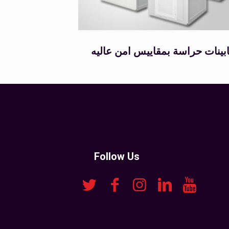
بينات حراسة بمقاييس امن عاليه
Follow Us