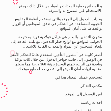
و المصانع وحماية المعدات والمواد من خلال ذلك ، ومنع
الاستخدام غير المصرح به والسرقة.
وحدات الدخول إلى الموقع والتي تستخدم أنظمة المقاييس
الحيوية للمساعدة في التحكم في تدفق الموظفين أو الزوار
والحفاظ على أمان المواقع.
ملاجئ التدخين والبخار هي هياكل فولاذية قوية ومفتوحة
الجوانب لتتوافق مع لوائح حظر التدخين، مع تلبية الحاجة إلى
إبعاد المدخنين عن المواد والمعدات القابلة للاشتعال.
أصغر كابينة في أسطول التأجير، تُستخدم عادةً للتحكم الأمني
​​في الوصول إلى جانب حواجز الدخول. من خلال ثلاث نوافذ
ونافذة في الباب، تتمتع الوحدة برؤية 360 درجة مما يجعلها
مثالية لزيادة أمان الموقع إلى أقصى حد لحماية موقعك.
يستخدم عميلنا المعتاد هذا في:
مكاتب التذاكر
أمن الوصول إلى الموقع
أحداث رياضية