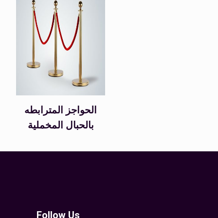
الحواجز المترابطه
بالحبال المخملية
Follow Us