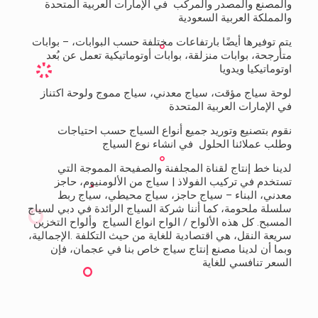
والمصنع والمصدر والمركب في الإمارات العربية المتحدة
والمملكة العربية السعودية
يتم توفيرها أيضًا بارتفاعات مختلفة حسب البوابات، – بوابات
متأرجحة، بوابات منزلقة، بوابات أوتوماتيكية تعمل عن بُعد
اوتوماتيكيا ويدويا
لوحة سياج مؤقت، سياج معدني، سياج مموج ولوحة اكتناز
في الإمارات العربية المتحدة
نقوم بتصنيع وتوريد جميع أنواع السياج حسب احتياجات
وطلب عملائنا الحلول في انشاء نوع السياج
لدينا خط إنتاج لقناة المجلفنة والصفيحة المموجة التي
تستخدم في تركيب الفولاذ | سياج من الألومنيوم، حاجز
معدني، البناء – سياج حاجز، سياج محيطي، سياج ربط
سلسلة ملحومة، كما أننا شركة السياج الرائدة في دبي لسياج
المسبح. كل هذه الألواح / الواح انواع السياج وألواح التخزين
سريعة النقل، هي اقتصادية للغاية من حيث التكلفة .الإجمالية،
وبما أن لدينا مصنع إنتاج سياج خاص بنا في عجمان، فإن
السعر تنافسي للغاية