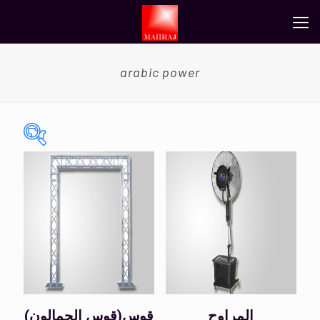
arabic power
On sale
(0)
Tags
Color
المراوح
(قوس الجمالون)قوس