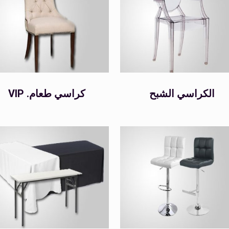
الكراسي الشبح
VIP .كراسي طعام