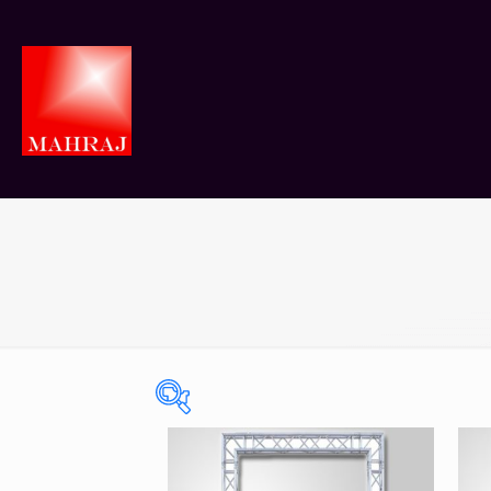
On sale
(0)