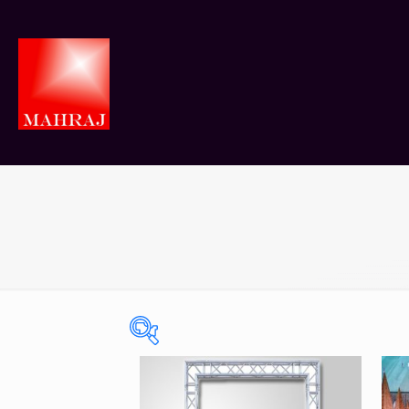
On sale
(0)