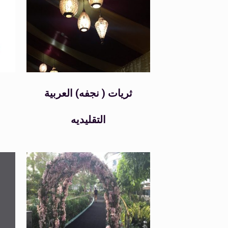
ثريات ( نجفه) العربية
التقليديه