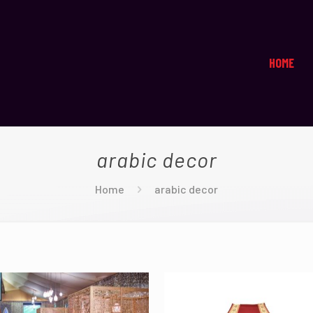
HOME
arabic decor
Home
arabic decor